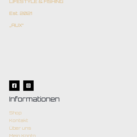
LIFESTYLE & FISHING
Est. 2021
„AUX“
Informationen
Shop
Kontakt
Über uns
Mein Konto