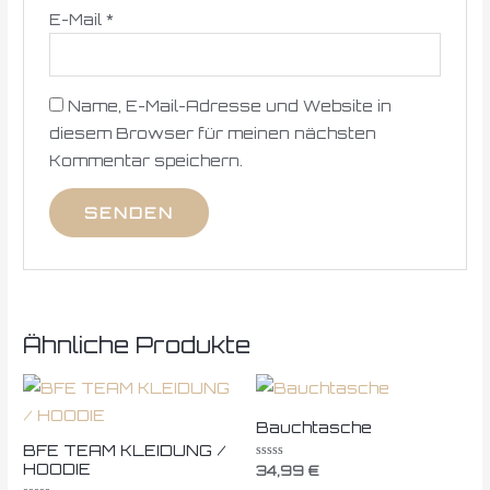
E-Mail
*
Name, E-Mail-Adresse und Website in
diesem Browser für meinen nächsten
Kommentar speichern.
Ähnliche Produkte
Bauchtasche
BFE TEAM KLEIDUNG /
HOODIE
Bewertet
34,99
€
mit