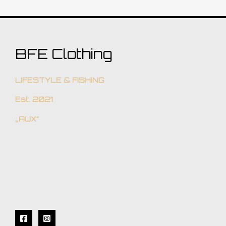
BFE Clothing
LIFESTYLE & FISHING
Est. 2021
„AUX“