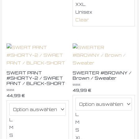
XXL
Unisex
Clear
SWEAT PANT
SWEATER #BROWNY /
#SHORTY-2 / SWAET
Brown / Sweater
PANT / BLACK-SHORT
Bewertet
49,99
€
mit
Bewertet
44,99
€
0
mit
von
0
5
von
5
L
L
M
M
S
S
XL