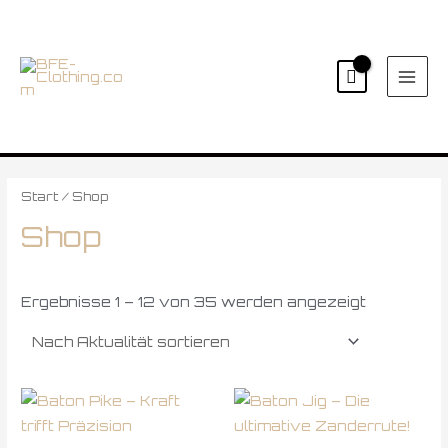
Zum
MAI
Inhalt
ME
springen
Nach
Aktualität
sortiert
Start
/ Shop
Shop
Ergebnisse 1 – 12 von 35 werden angezeigt