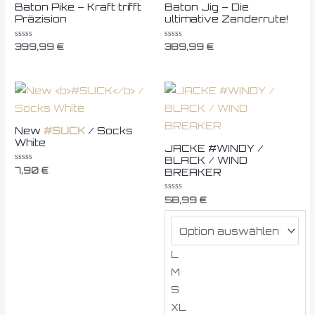
Baton Pike – Kraft trifft
Baton Jig – Die
Präzision
ultimative Zanderrute!
Bewertet
Bewertet
399,99
€
389,99
€
mit
mit
0
0
von
von
5
5
New
#SUCK
/ Socks
White
JACKE #WINDY /
BLACK / WIND
Bewertet
7,90
€
BREAKER
mit
0
von
Bewertet
58,99
€
5
mit
0
von
5
L
M
S
XL