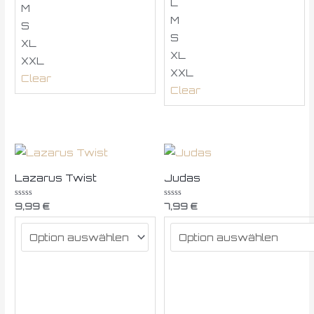
L
M
M
S
S
XL
XL
XXL
XXL
Clear
Clear
Lazarus Twist
Judas
Bewertet
Bewertet
9,99
€
7,99
€
mit
mit
0
0
von
von
5
5