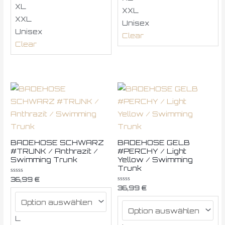
XL
XXL
XXL
Unisex
Unisex
Clear
Clear
BADEHOSE SCHWARZ
BADEHOSE GELB
#TRUNK / Anthrazit /
#PERCHY / Light
Swimming Trunk
Yellow / Swimming
Trunk
Bewertet
36,99
€
mit
Bewertet
36,99
€
0
mit
von
0
5
von
5
L