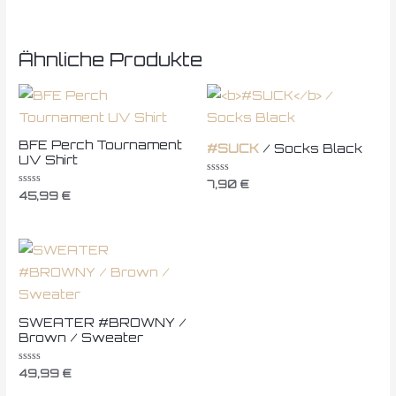
Ähnliche Produkte
BFE Perch Tournament
#SUCK
/ Socks Black
UV Shirt
Bewertet
7,90
€
mit
Bewertet
45,99
€
0
mit
von
0
5
von
5
SWEATER #BROWNY /
Brown / Sweater
Bewertet
49,99
€
mit
0