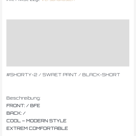
Beschreibung
Zusätzliche Informationen
Produktsicherheit
Rezensionen (0)
#SHORTY-2 / SWAET PANT / BLACK-SHORT
Beschreibung:
FRONT: / BFE
BACK: /
COOL – MODERN STYLE
EXTREM COMFORTABLE