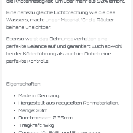
die Knotenfestigkeit um über mehr als 50% erhöht.
Eine nahezu gleiche Lichtbrechung wie die des
Wassers, macht unser Material für die Räuber
beinahe unsichtbar.
Ebenso weist das Dehnungsverhalten eine
perfekte Balance auf und garantiert Euch sowohl
bei der Köderführung als auch im Anhieb eine
perfekte Kontrolle.
Eigenschaften:
Made in Germany.
Hergestellt aus recycelten Rohmaterialien.
Menge: 30m
Durchmesser: 0.35mm
Tragkraft: 12kg
Geeignet für Süß- und Salzwasser.