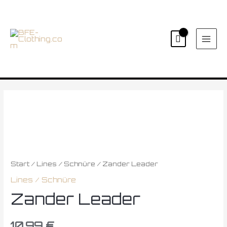
Zum
MAI
Inhalt
ME
springen
Zander
Leader
Menge
Start
/
Lines / Schnüre
/ Zander Leader
Lines / Schnüre
Zander Leader
10,99
€