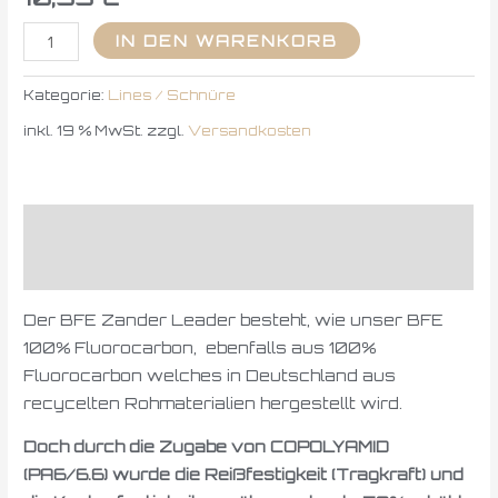
IN DEN WARENKORB
Kategorie:
Lines / Schnüre
inkl. 19 % MwSt.
zzgl.
Versandkosten
Beschreibung
Rezensionen (0)
Der BFE Zander Leader besteht, wie unser BFE
100% Fluorocarbon, ebenfalls aus 100%
Fluorocarbon welches in Deutschland aus
recycelten Rohmaterialien hergestellt wird.
Doch durch die Zugabe von COPOLYAMID
(PA6/6.6) wurde die Reißfestigkeit (Tragkraft) und